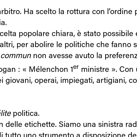
’arbitro. Ha scelto la rottura con l’ordine
ia.
celta popolare chiara, è stato possibile 
ri, per abolire le politiche che fanno so
n commun
non avesse avuto la preferenz
er
logan : « Mélenchon 1
ministre ». Con 
giovani, operai, impiegati, artigiani, co
lite
politica.
n delle etichette. Siamo una sinistra rad
di tutto uno strumento a disposizione d