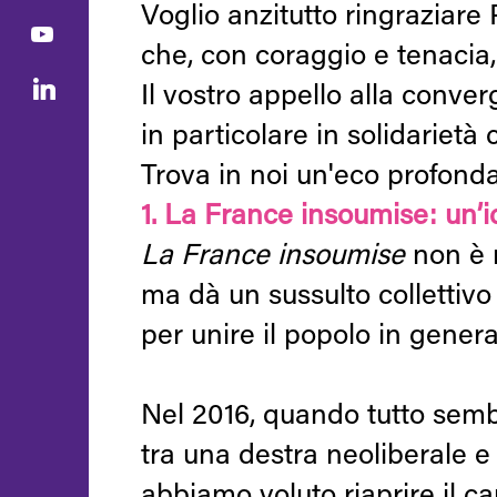
Voglio anzitutto ringraziare
che, con coraggio e tenacia, 
Il vostro appello alla conver
in particolare in solidarietà 
Trova in noi un'eco profonda
1. La France insoumise: un’i
La France insoumise
non è n
ma dà un sussulto collettivo 
per unire il popolo in genera
Nel 2016, quando tutto sem
tra una destra neoliberale e