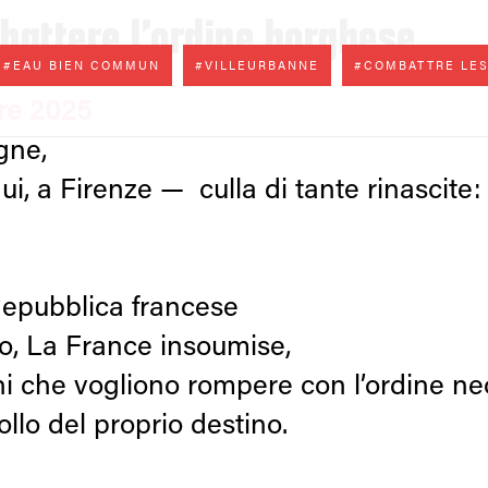
bbattere l’ordine borghese
#EAU BIEN COMMUN
#VILLEURBANNE
#COMBATTRE LES
bre 2025
gne,
, a Firenze — culla di tante rinascite: ar
Repubblica francese
, La France insoumise,
 che vogliono rompere con l’ordine neo
rollo del proprio destino.