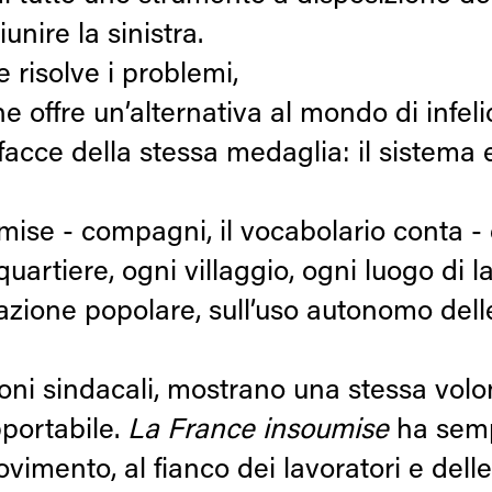
unire la sinistra.
risolve i problemi,
e offre un’alternativa al mondo di infeli
ce della stessa medaglia: il sistema e 
e - compagni, il vocabolario conta - è 
uartiere, ogni villaggio, ogni luogo di l
ione popolare, sull’uso autonomo delle re
azioni sindacali, mostrano una stessa vol
pportabile.
La France insoumise
ha semp
movimento, al fianco dei lavoratori e del