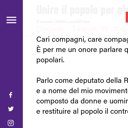
Unire il popolo per a
gabrielamard
.fr
12 novembre 2025
Mes posts
549 Vues
Discorso – Firenze, 30 otto
Cari compagni, care compa
È per me un onore parlare qui
popolari.
Parlo come deputato della 
e a nome del mio movimento
composto da donne e uomini
e restituire al popolo il cont