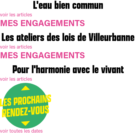
L'eau bien commun
23 juillet 2026
La République ne peut plus être organisée contre les élus locaux.
Mes posts
voir les articles
MES ENGAGEMENTS
Les ateliers des lois de Villeurbanne
voir les articles
MES ENGAGEMENTS
Pour l'harmonie avec le vivant
voir les articles
voir toutes les dates