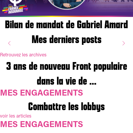
Bilan de mandat de Gabriel Amard
Mes derniers posts
Le journal "Le Populair
Faire du Sénat le
Projet de loi
Retrouvez les archives
3 ans de nouveau Front populaire
«d’urgence agricole»
défenseur des
N°7
20 juillet 2026
Une loi d’empoisonneurs. Pourquoi je vote contre !
8 juillet 2026
Le populaire, le journal de Gabriel 
Dix ans de macronisme auront laissé une France plus inégalitaire : l’affaiblissement des services pu...
Mes posts
dans la vie de ...
communes pour de
MES ENGAGEMENTS
vrai et de la
Combattre les lobbys
République pour de
voir les articles
MES ENGAGEMENTS
bon.