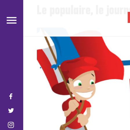
Le populaire, le jour
gabrielamard
.fr