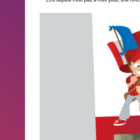
Être député n’est pas, à mes yeux, une fonct