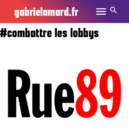
gabrielamard.fr
#combattre les lobbys