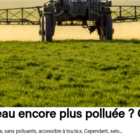
au encore plus polluée ? 
, sans polluants, accessible à tou.te.s. Cependant, selo...