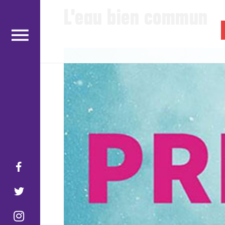
L'eau bien commun
gabrielamard
.fr