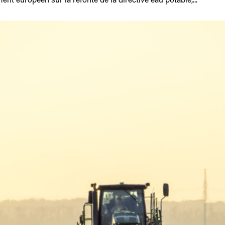
ent européen sur la refonte de la directive eau potable,...